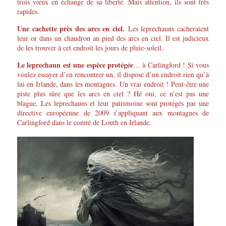
trois vœux en échange de sa liberté. Mais attention, ils sont très
rapides.
Une cachette près des arcs en ciel.
Les leprechauns cacheraient
leur or dans un chaudron au pied des arcs en ciel. Il est judicieux
de les trouver à cet endroit les jours de pluie-soleil.
Le leprechaun est une espèce protégée
… à Carlingford ! Si vous
voulez essayer d’en rencontrer un, il dispose d’un endroit rien qu’à
lui en Irlande, dans les montagnes. Un vrai endroit ! Peut-être une
piste plus sûre que les arcs en ciel ? Hé oui, ce n’est pas une
blague. Les leprechauns et leur patrimoine sont protégés par une
directive européenne de 2009 s’appliquant aux montagnes de
Carlingford dans le comté de Louth en Irlande.