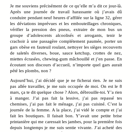
Je me souviens précisément de ce qu’elle m’a dit ce jour-là.
Après une journée de travail harassante où j’avais dû
conduire pendant neuf heures d’affilée sur la ligne 32, gérer
les déviations imprévues et les embouteillages chroniques,
vérifier la pression des pneus, extraire de mon bus un
groupe d’adolescents alcoolisés et arrogants, tenir le
crachoir à une passagère complétement paumée, porter un
gars obèse en fauteuil roulant, nettoyer les sièges recouverts
de saletés diverses, boue, sauce ketchup, crottes de nez,
miettes écrasées, chewing-gum mâchouillé et j’en passe. En
écoutant son discours d’accueil, n’importe quel gars aurait
pété les plombs, non ?
Aujourd’hui, j’ai décidé que je ne ficherai rien. Je ne suis
pas allée travailler, je me suis occupée de moi. On est le 8
mars, ça te dit quelque chose ? Alors, débrouille-toi. Y’a rien
à manger. J’ai pas fait la lessive, j’ai pas repassé tes
chemises, j’ai pas fait le ménage, j’ai pas cuisiné. C’est la
journée de la femme. A la place, j’ai vidé le compte et j’ai
fait les boutiques. Il faisait bon. Y’avait une petite brise
printanière qui me caressait les jambes, pour la première fois
depuis longtemps je me suis sentie vivante. J’ai acheté des