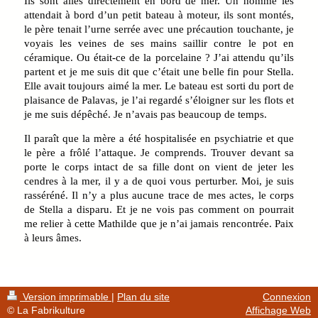
Ils sont allés directement en bord de mer. Un homme les
attendait à bord d’un petit bateau à moteur, ils sont montés,
le père tenait l’urne serrée avec une précaution touchante, je
voyais les veines de ses mains saillir contre le pot en
céramique. Ou était-ce de la porcelaine ? J’ai attendu qu’ils
partent et je me suis dit que c’était une belle fin pour Stella.
Elle avait toujours aimé la mer. Le bateau est sorti du port de
plaisance de Palavas, je l’ai regardé s’éloigner sur les flots et
je me suis dépêché. Je n’avais pas beaucoup de temps.
Il paraît que la mère a été hospitalisée en psychiatrie et que
le père a frôlé l’attaque. Je comprends. Trouver devant sa
porte le corps intact de sa fille dont on vient de jeter les
cendres à la mer, il y a de quoi vous perturber. Moi, je suis
rasséréné. Il n’y a plus aucune trace de mes actes, le corps
de Stella a disparu. Et je ne vois pas comment on pourrait
me relier à cette Mathilde que je n’ai jamais rencontrée. Paix
à leurs âmes.
Version imprimable
|
Plan du site
Connexion
© La Fabrikulture
Affichage Web