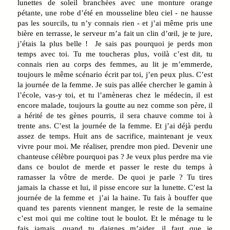
lunettes de soleil branchées avec une monture orange
pétante, une robe d’été en mousseline bleu ciel - ne hausse
pas les sourcils, tu n’y connais rien - et j’ai même pris une
bière en terrasse, le serveur m’a fait un clin d’œil, je te jure,
j’étais la plus belle ! Je sais pas pourquoi je perds mon
temps avec toi. Tu me toucheras plus, voilà c’est dit, tu
connais rien au corps des femmes, au lit je m’emmerde,
toujours le même scénario écrit par toi, j’en peux plus. C’est
la journée de la femme. Je suis pas allée chercher le gamin à
l’école, vas-y toi, et tu l’amèneras chez le médecin, il est
encore malade, toujours la goutte au nez comme son père, il
a hérité de tes gènes pourris, il sera chauve comme toi à
trente ans. C’est la journée de la femme. Et j’ai déjà perdu
assez de temps. Huit ans de sacrifice, maintenant je veux
vivre pour moi. Me réaliser, prendre mon pied. Devenir une
chanteuse célèbre pourquoi pas ? Je veux plus perdre ma vie
dans ce boulot de merde et passer le reste du temps à
ramasser la vôtre de merde. De quoi je parle ? Tu tires
jamais la chasse et lui, il pisse encore sur la lunette. C’est la
journée de la femme et j’ai la haine. Tu fais à bouffer que
quand tes parents viennent manger, le reste de la semaine
c’est moi qui me coltine tout le boulot. Et le ménage tu le
fais jamais, quand tu daignes m’aider, il faut que je