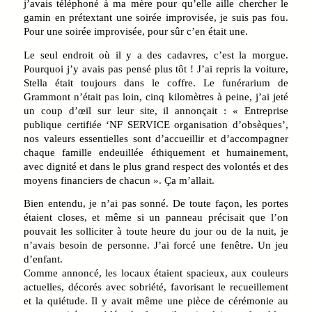
j’avais téléphoné à ma mère pour qu’elle aille chercher le
gamin en prétextant une soirée improvisée, je suis pas fou.
Pour une soirée improvisée, pour sûr c’en était une.
Le seul endroit où il y a des cadavres, c’est la morgue.
Pourquoi j’y avais pas pensé plus tôt ! J’ai repris la voiture,
Stella était toujours dans le coffre. Le funérarium de
Grammont n’était pas loin, cinq kilomètres à peine, j’ai jeté
un coup d’œil sur leur site, il annonçait : « Entreprise
publique certifiée ‘NF SERVICE organisation d’obsèques’,
nos valeurs essentielles sont d’accueillir et d’accompagner
chaque famille endeuillée éthiquement et humainement,
avec dignité et dans le plus grand respect des volontés et des
moyens financiers de chacun ». Ça m’allait.
Bien entendu, je n’ai pas sonné. De toute façon, les portes
étaient closes, et même si un panneau précisait que l’on
pouvait les solliciter à toute heure du jour ou de la nuit, je
n’avais besoin de personne. J’ai forcé une fenêtre. Un jeu
d’enfant.
Comme annoncé, les locaux étaient spacieux, aux couleurs
actuelles, décorés avec sobriété, favorisant le recueillement
et la quiétude. Il y avait même une pièce de cérémonie au