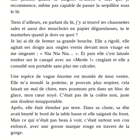
recommence, même pas capable de passer la serpillère sous
le lit.
Tiens d’ailleurs, en parlant du lit, j’y ai trouvé tes chaussettes
sales et aussi des mouchoirs en papier dégueulasses, tu te
masturbes quand je dors ou quoi ?
Je lui ai dit de fermer sa grande bouche. Elle a rigolé, elle
agitait ses doigts aux ongles vernis devant mon visage en
me singeant : « Nia Nia Nia… ». Et puis elle s’est laissée
tomber sur le canapé avec un «Merde !» cinglant et elle a
consulté son portable sans plus me calculer.
Une espèce de vague énorme est montée de mon ventre.
Elle m’a inondé la poitrine, je pouvais plus respirer, cela
faisait un mal de chien, mes poumons pris dans un bloc de
glace, mon cœur noyé. C’était pas de la colère non, juste
une douleur insupportable.
Après, elle était étendue par terre. Dans sa chute, sa tête
avait heurté le bord de la table basse et elle saignait du front.
Mais ce qui n’était pas beau à voir, c’était surtout son cou
enfoncé, avec une grosse marque rouge en travers de la
gorge.