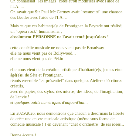
On connaissait "les images" crées et/ou modifiées avec l'aide de
l'I.A. ...
On savait que Sir Paul Mc Cartney avait "ressuscité" une chanson
des Beatles avec l'aide de l'I.A. ...
Mais ce que ces habitant(e)s de Frontignan la Peyrade ont réalisé,
un "opéra rock" humains/i.a. ,
absolument PERSONNE ne l'avait tenté jusqu'alors !
cette comédie musicale ne nous vient pas de Broadway...
elle ne nous vient pas de Bollywood...
elle ne nous vient pas de Pékin...
elle nous vient de la création artistique d'habitant(e)s, jeunes et/ou
âgé(e)s, de Sète et Frontignan,
réunis ensemble "en présentiel" dans quelques Ateliers d'écritures
créatifs,
avec du papier, des stylos, des micros, des idées, de l'imagination,
de l'envie !
et quelques outils numériques d'aujourd'hui...
En 2025/2026, nous démontrons que chacun a désormais la liberté
de créer une œuvre musicale artistique (même sous forme de
comédie musicale ! ) en devenant "chef d'orchestre" de ses idées...
!
Bonne écoute !