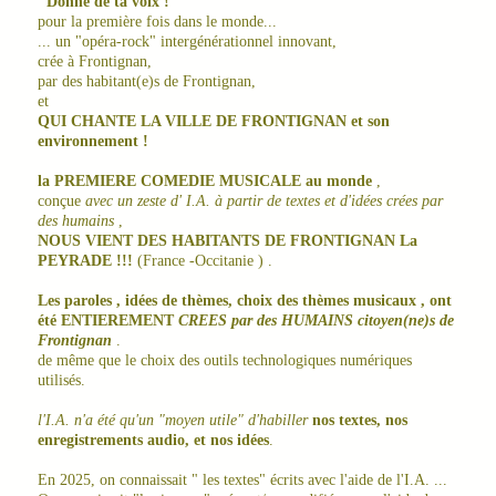
"Donne de ta voix !"
pour la première fois dans le monde...
... un "opéra-rock" intergénérationnel innovant,
crée à Frontignan,
par des habitant(e)s de Frontignan,
et
QUI CHANTE LA VILLE DE FRONTIGNAN et son
environnement !
la PREMIERE COMEDIE MUSICALE au monde
,
conçue
avec un zeste d' I.A. à partir de textes et d'idées crées par
des humains
,
NOUS VIENT DES HABITANTS DE FRONTIGNAN La
PEYRADE !!!
(France -Occitanie ) .
Les paroles , idées de thèmes, choix des thèmes musicaux , ont
été ENTIEREMENT
CREES par des HUMAINS citoyen(ne)s de
Frontignan
.
de même que le choix des outils technologiques numériques
utilisés.
l'I.A. n'a été qu'un "moyen utile" d'habiller
nos textes, nos
enregistrements audio, et nos idées
.
En 2025, on connaissait " les textes" écrits avec l'aide de l'I.A. ...